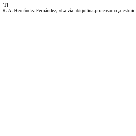
[1]
R. A. Hernández Fernández, «La vía ubiquitina-proteasoma ¿destruir o