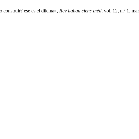
 construir? ese es el dilema»,
Rev haban cienc méd
, vol. 12, n.º 1, ma